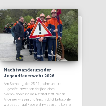
Nachtwanderung der
Jugendfeuerwehr 2026
Am Samstag, den 25.04., nahm unsere
Jugendfeuerwehr an der jährlichen
Nachtwanderung im Alstertal statt. Neben
Allgemeinwissen und Geschicklichkeitsspielen
wurde auch auf Feuerwehrwissen und können