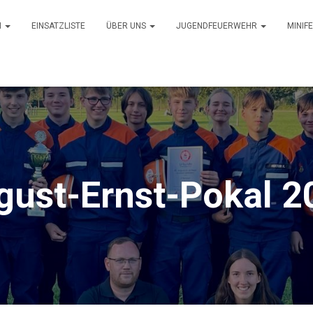
N
EINSATZLISTE
ÜBER UNS
JUGENDFEUERWEHR
MINI
gust-Ernst-Pokal 2