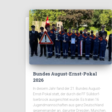
Bundes August-Ernst-Pokal
2026
In diesem Jahr fand der 21. Bundes August-
Ernst-Pokal statt, der durch die FF Sülldorf-
Iserbrook ausgerichtet wurde. Es traten 16
Jugendmannschaften aus ganz Deutschland
gegeneinander an, darunter Dresden, München,